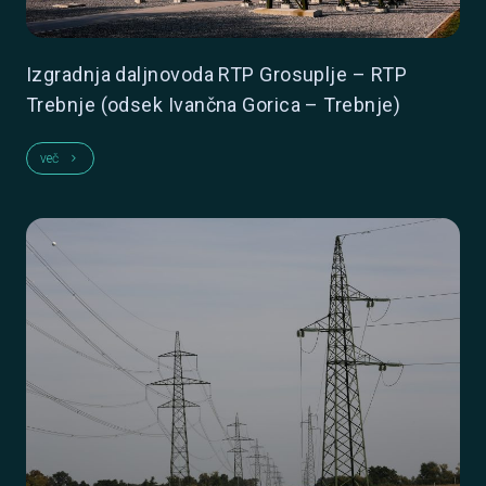
Izgradnja daljnovoda RTP Grosuplje – RTP
Trebnje (odsek Ivančna Gorica – Trebnje)
več
keyboard_arrow_right